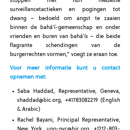
stoppen met hun nieuwste
surveillancetactieken en pogingen tot
dwang – bedoeld om angst te zaaien
binnen de bahá’í-gemeenschap en onder
vrienden en buren van bahá’ís – die beide
flagrante schendingen van de
burgerrechten vormen,” voegt ze eraan toe.
Voor meer informatie kunt u contact
opnemen met:
Saba Haddad, Representative, Geneva,
shaddad@bic.org
, +41783082219 (English
& Arabic)
Rachel Bayani, Principal Representative,
New York,
uno-nyc@bic.org
, +1212-803-