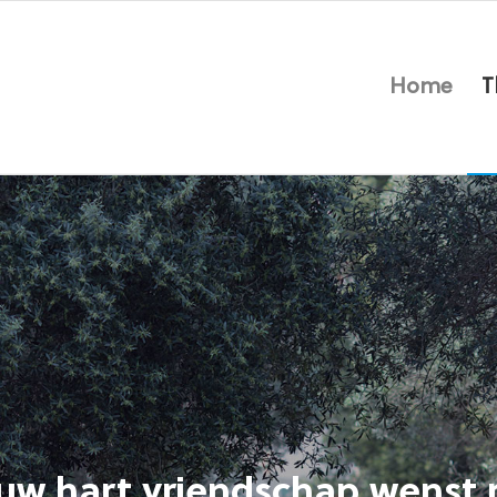
Home
T
uw hart vriendschap wenst m