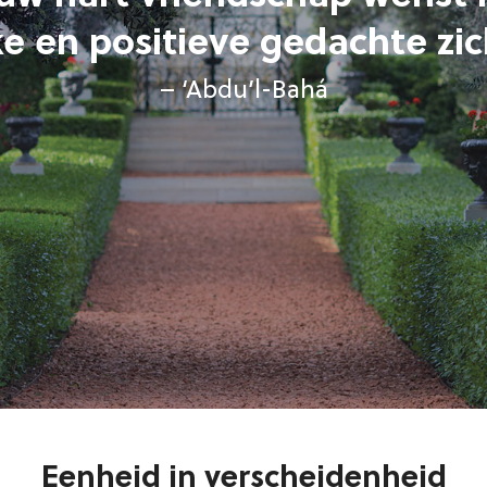
ke en positieve gedachte zi
– ‘Abdu’l-Bahá
Eenheid in verscheidenheid