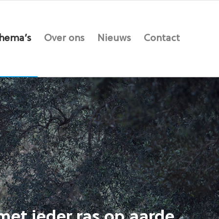
hema’s
Over ons
Nieuws
Contact
et ieder ras op aarde,