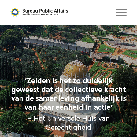
‘Zelden is het zo duidelijk
geweest dat de collectieve kracht
van de samenleving afhankelijk is
van haar eenheid in actie’
– Het Universele Huis van
Gerechtigheid