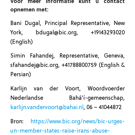
Voor meer informatie kunt u contact
opnemen met:
Bani Dugal, Principal Representative, New
York,
bdugal@bic.org
, +19143293020
(English)
Simin Fahandej, Representative, Geneva,
sfahandej@bic.org
, ‭+41788800759‬ (English &
Persian)
Karlijn van der Voort, Woordvoerder
Nederlandse Bahá’í-gemeenschap,
karlijn.vandervoort@bahai.nl
, 06 – 41044872
Bron:
https://www.bic.org/news/bic-urges-
un-member-states-raise-irans-abuse-