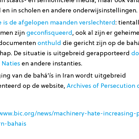
in staats- en semiofficiële media, maar ook van
 en in scholen en andere onderwijsinstellingen.
ie is de afgelopen maanden verslechterd
: tienta
men zijn
geconfisqueerd
, ook al zijn er geheim
sdocumenten
onthuld
die gericht zijn op de bahá
ap. De situatie is uitgebreid gerapporteerd
do
 Naties
en andere instanties.
ing van de bahá’ís in Iran wordt uitgebreid
teerd op de website,
Archives of Persecution o
//www.bic.org/news/machinery-hate-increasing
rn-bahais