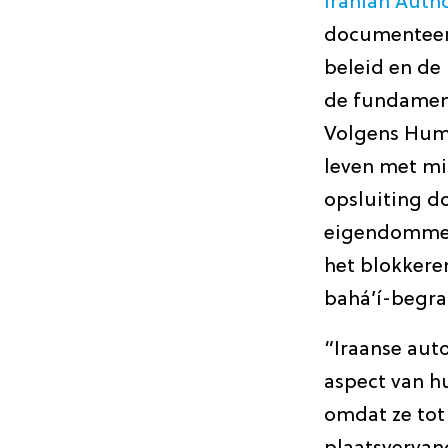
Iranian Autho
documenteert
beleid en de
de fundament
Volgens Huma
leven met mi
opsluiting d
eigendommen,
het blokkere
bahá’í-begraf
“Iraanse aut
aspect van h
omdat ze tot