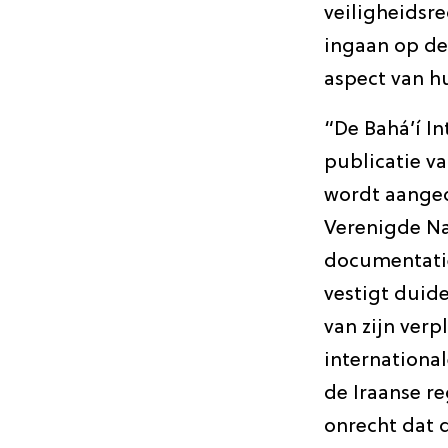
veiligheidsr
ingaan op de
aspect van hu
“De Bahá’í I
publicatie va
wordt aanged
Verenigde Na
documentatie
vestigt duid
van zijn ver
internationa
de Iraanse r
onrecht dat 