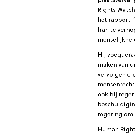
plaatsvervan
Rights Watch
het rapport. 
Iran te verh
menselijkhei
Hij voegt er
maken van un
vervolgen di
mensenrechte
ook bij rege
beschuldigin
regering om 
Human Rights