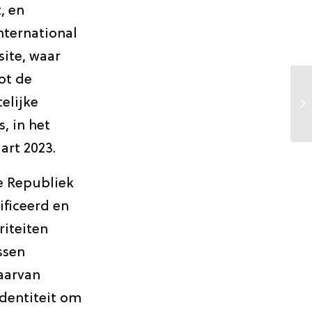
, en
nternational
ite, waar
ot de
elijke
, in het
art 2023.
e Republiek
ificeerd en
riteiten
ssen
aarvan
dentiteit om