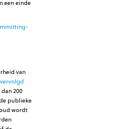
m een einde
ommitting-
erheid van
 vervolgd
r dan 200
de publieke
houd wordt
orden