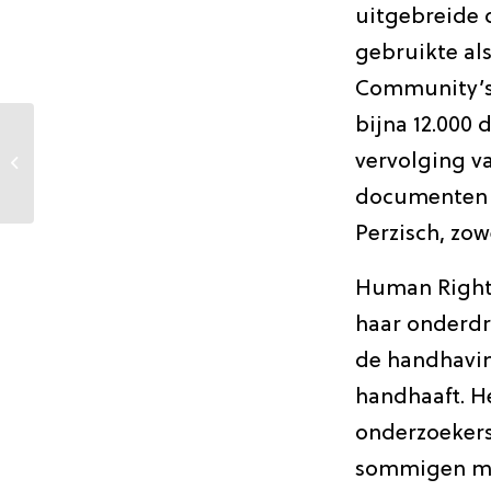
uitgebreide 
gebruikte als
Community’s
bijna 12.000
“Extreme” en
“voortdurende”
vervolging va
vervolging van bahá’ís
documenten w
in Iran: Speciale...
Perzisch, zow
Human Rights
haar onderdr
de handhaving
handhaaft. H
onderzoekers
sommigen me