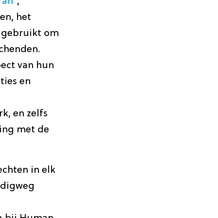
ran
“,
en, het
n gebruikt om
schenden.
pect van hun
ties en
, en zelfs
ing met de
chten in elk
udigweg
,