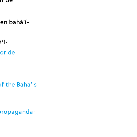
af de
llen bahá’í-
e
’í-
or de
f the Baha’is
-propaganda-