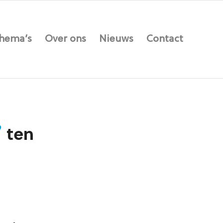
hema’s
Over ons
Nieuws
Contact
”
ten