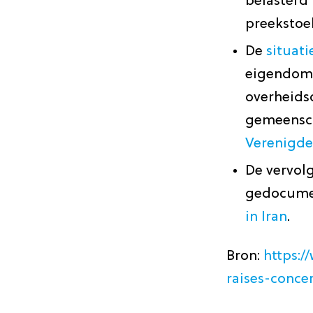
belasterd 
preekstoel
De
situat
eigendom
overheid
gemeensch
Verenigde
De vervolg
gedocumen
in Iran
.
Bron:
https:
raises-conce