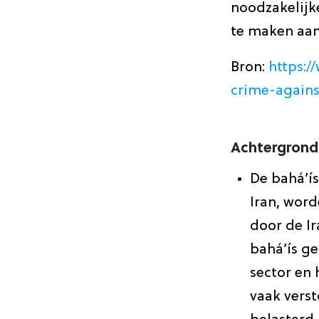
noodzakelijk
te maken aan
Bron:
https:
crime-again
Achtergrond
De bahá’ís
Iran, word
door de Ir
bahá’ís g
sector en
vaak verst