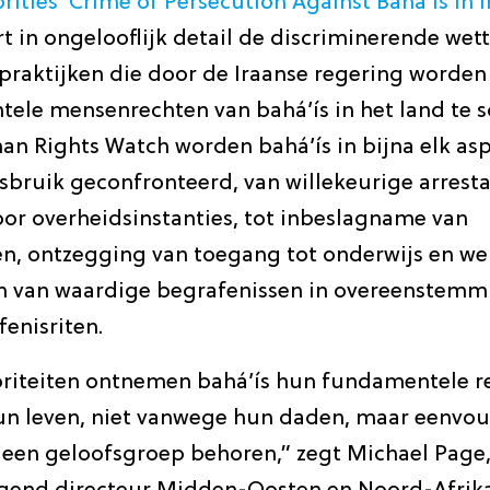
rities’ Crime of Persecution Against Baha’is in I
 in ongelooflijk detail de discriminerende wett
 praktijken die door de Iraanse regering worde
ele mensenrechten van bahá’ís in het land te 
n Rights Watch worden bahá’ís in bijna elk as
sbruik geconfronteerd, van willekeurige arresta
oor overheidsinstanties, tot inbeslagname van
 ontzegging van toegang tot onderwijs en werk
n van waardige begrafenissen in overeenstemm
enisriten.
oriteiten ontnemen bahá’ís hun fundamentele re
un leven, niet vanwege hun daden, maar eenvo
 een geloofsgroep behoren,” zegt Michael Page