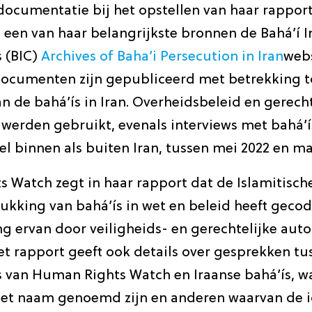
documentatie bij het opstellen van haar rapport
 een van haar belangrijkste bronnen de Bahá’í I
 (BIC)
Archives of Baha’i Persecution in Iran
webs
 documenten zijn gepubliceerd met betrekking t
n de bahá’ís in Iran. Overheidsbeleid en gerecht
erden gebruikt, evenals interviews met bahá’ís
el binnen als buiten Iran, tussen mei 2022 en ma
 Watch zegt in haar rapport dat de Islamitisch
ukking van bahá’ís in wet en beleid heeft gecod
 ervan door veiligheids- en gerechtelijke auto
et rapport geeft ook details over gesprekken tu
 van Human Rights Watch en Iraanse bahá’ís, w
t naam genoemd zijn en anderen waarvan de i