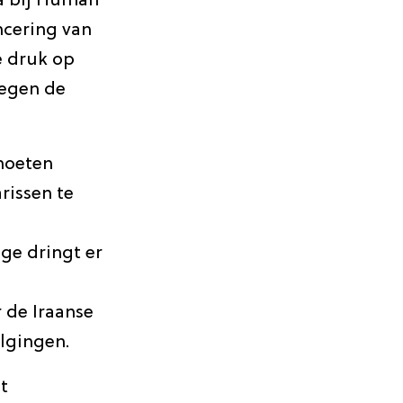
a bij Human
ncering van
e druk op
tegen de
moeten
rissen te
ge dringt er
 de Iraanse
lgingen.
t