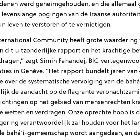
edenen werd geheimgehouden, en die allemaal 
 levenslange pogingen van de Iraanse autoritei
n leven te verstoren of te vernietigen.
nternational Community heeft grote waardering 
n dit uitzonderlijke rapport en het krachtige be
ragen,” zegt Simin Fahandej, BIC-vertegenwoor
ties in Genève. “Het rapport bundelt jaren van
 over de systematische vervolging van de bahá’í
elijk de aandacht op de flagrante veronachtzami
plichtingen op het gebied van mensenrechten kr
le wetten en verdragen. Onze oprechte hoop is 
egering verantwoordelijk zal houden voor het l
de bahá’í-gemeenschap wordt aangedaan, en dat