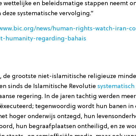
e wettelijke en beleidsmatige stappen neemt o
 deze systematische vervolging.”
//www.bic.org/news/human-rights-watch-iran-c
st-humanity-regarding-bahais
, de grootste niet-islamitische religieuze mind
en sinds de Islamitische Revolutie
systematisch
aanse regering. In de jaren tachtig werden mee
eëxecuteerd; tegenwoordig wordt hun banen in 
 het hoger onderwijs ontzegd, hun levensonder
oord, hun begraafplaatsen ontheiligd, en ze w