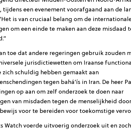
gend directeur Midden-Oosten en Noord-Afrik
, tijdens een evenement voorafgaand aan de la
“Het is van cruciaal belang om de international
ogen om een einde te maken aan deze misdaad 
d.”
aan toe dat andere regeringen gebruik zouden 
iversele jurisdictiewetten om Iraanse functiona
e zich schuldig hebben gemaakt aan
nschendingen tegen bahá’ís in Iran. De heer Pa
ringen op aan om zelf onderzoek te doen naar
gen van misdaden tegen de menselijkheid door
bewijs voor te bereiden voor toekomstige vervo
 Watch voerde uitvoerig onderzoek uit en zoch