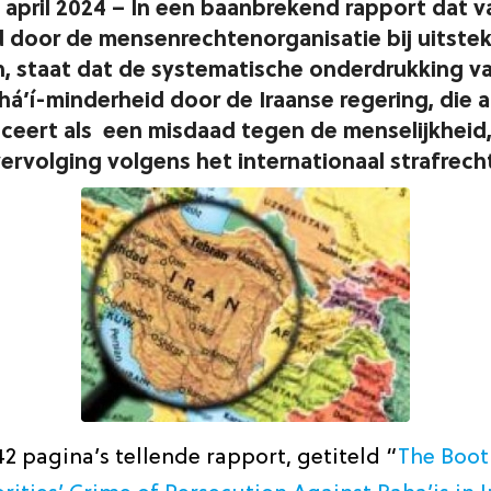
april 2024 – In een baanbrekend rapport dat v
 door de mensenrechtenorganisatie bij uitste
, staat dat de systematische onderdrukking v
há’í-minderheid door de Iraanse regering, die al
ficeert als een misdaad tegen de menselijkheid,
vervolging volgens het internationaal strafrech
2 pagina’s tellende rapport, getiteld “
The Boot