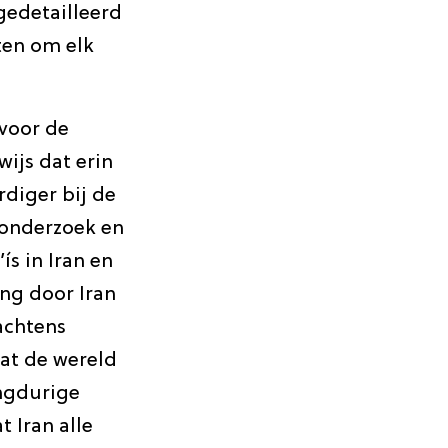
gedetailleerd
ten om elk
voor de
wijs dat erin
diger bij de
 onderzoek en
s in Iran en
ng door Iran
achtens
dat de wereld
angdurige
 Iran alle