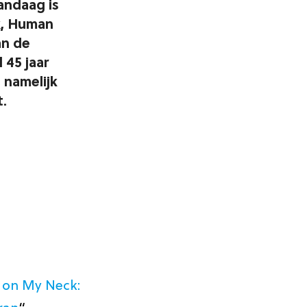
andaag is
k, Human
an de
 45 jaar
 namelijk
t.
 on My Neck: