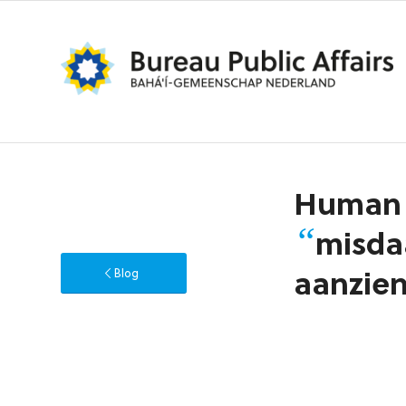
Human R
“
misda
Blog
aanzien