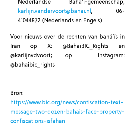
Nederlandse Bahá’í-gemeenschap,
karlijn.vandervoort@bahai.nl
, 06-
41044872 (Nederlands en Engels)
Voor nieuws over de rechten van bahá’ís in
Iran op X: @BahaiBIC_Rights en
@karlijnvdvoort; op Instagram:
@bahaibic_rights
Bron:
https://www.bic.org/news/confiscation-text-
message-two-dozen-bahais-face-property-
confiscations-isfahan