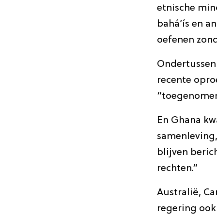
etnische min
bahá’ís en a
oefenen zond
Ondertussen 
recente opro
“toegenomen 
En Ghana kwa
samenleving,
blijven beri
rechten.”
Australië, Ca
regering ook