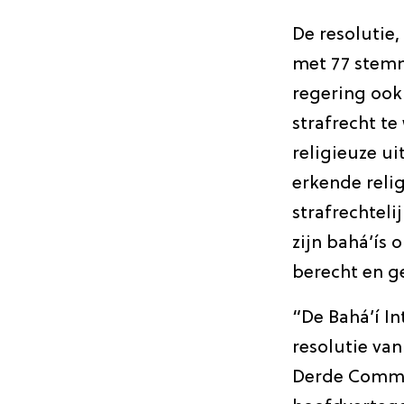
De resoluti
met 77 stemm
regering ook 
strafrecht te
religieuze u
erkende reli
strafrechtel
zijn bahá’ís 
berecht en g
“De Bahá’í I
resolutie va
Derde Commis