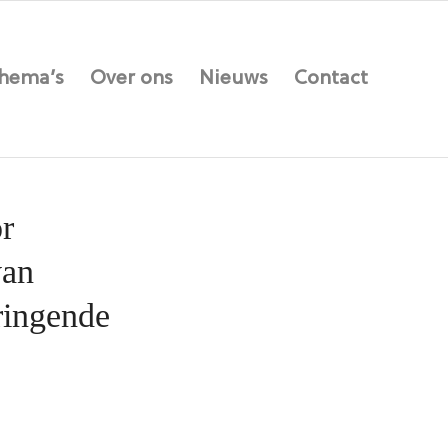
hema’s
Over ons
Nieuws
Contact
r
van
dringende