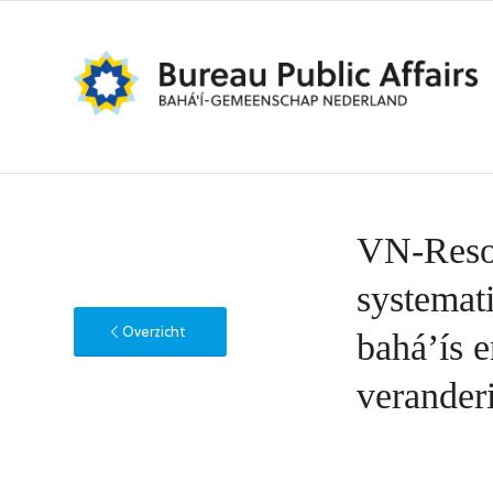
VN-Resol
systemat
Overzicht
bahá’ís e
verander