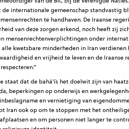
nwoordiger van de BIC bij de Verenigde Naties.
 de internationale gemeenschap standvastig blij
 mensenrechten te handhaven. De Iraanse regeri
rheid van deze zorgen erkend, noch heeft zij zi
en mensenrechtenverplichtingen onder internati
n alle kwetsbare minderheden in Iran verdienen
waardigheid en vrijheid te leven en de Iraanse 
 respecteren.”
ie staat dat de bahá’ís het doelwit zijn van haat
a, beperkingen op onderwijs en werkgelegenhe
 inbeslagname en vernietiging van eigendomme
ept Iran ook op om te stoppen met het ontheilig
afplaatsen en om personen niet langer te contr