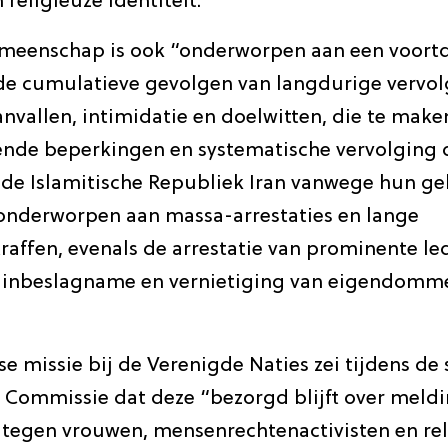
 religieuze identiteit.
emeenschap is ook “onderworpen aan een voort
e cumulatieve gevolgen van langdurige vervol
nvallen, intimidatie en doelwitten, die te mak
de beperkingen en systematische vervolging 
 de Islamitische Republiek Iran vanwege hun ge
n onderworpen aan massa-arrestaties en lange
raffen, evenals de arrestatie van prominente le
inbeslagname en vernietiging van eigendomme
se missie bij de Verenigde Naties zei tijdens d
 Commissie dat deze “bezorgd blijft over meld
tegen vrouwen, mensenrechtenactivisten en rel