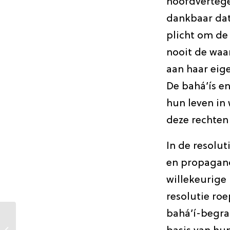
hoofdvertege
dankbaar dat
plicht om de
nooit de waa
aan haar eig
De bahá’ís e
hun leven in 
deze rechten
In de resolut
en propagand
willekeurige
resolutie ro
bahá’í-begra
Een gevaarlijk nieuw
front: Bahá’í