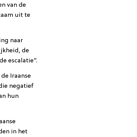
en van de
aam uit te
ing naar
jkheid, de
e escalatie”.
 de Iraanse
die negatief
van hun
raanse
den in het