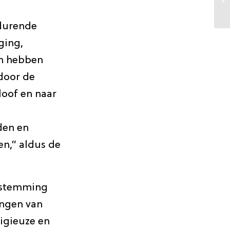
durende
ging,
en hebben
door de
loof en naar
den en
n,” aldus de
e stemming
ingen van
igieuze en