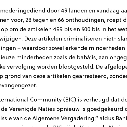
e, mede-ingediend door 49 landen en vandaag 
en voor, 28 tegen en 66 onthoudingen, roept d
op om de artikelen 499 bis en 500 bis in het w
 wijzigen. Deze artikelen criminaliseren niet-isl
itingen – waardoor zowel erkende minderheden a
gieuze minderheden zoals de bahá’ís, aan onge
ijke vervolging worden blootgesteld. De afgel
op grond van deze artikelen gearresteerd, zonde
evangengezet.
nternational Community (BIC) is verheugd dat de
n de Verenigde Naties opnieuw is goedgekeurd 
sie van de Algemene Vergadering,” aldus Bani