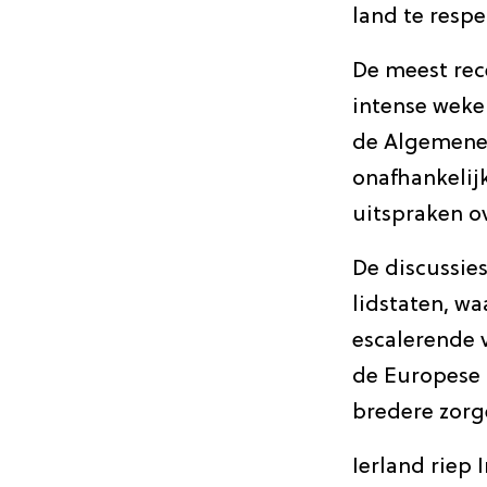
land te respe
De meest rece
intense weke
de Algemene 
onafhankelij
uitspraken ov
De discussie
lidstaten, wa
escalerende 
de Europese U
bredere zorg
Ierland riep 