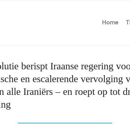
Home
T
utie berispt Iraanse regering voo
ische en escalerende vervolging 
n alle Iraniërs – en roept op tot 
ing