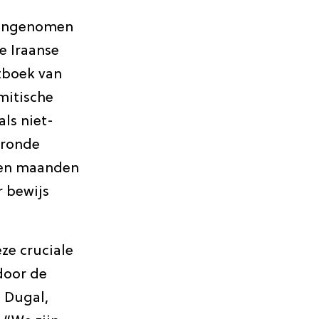
aangenomen
e Iraanse
etboek van
amitische
ls niet-
gronde
open maanden
r bewijs
ze cruciale
door de
 Dugal,