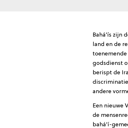
Bahá’ís zijn 
land en de r
toenemende r
godsdienst of
berispt de Ir
discriminati
andere vorm
Een nieuwe V
de mensenrec
bahá’í-gemee