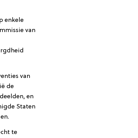
op enkele
ommissie van
orgdheid
venties van
ië de
rdeelden, en
nigde Staten
en.
cht te