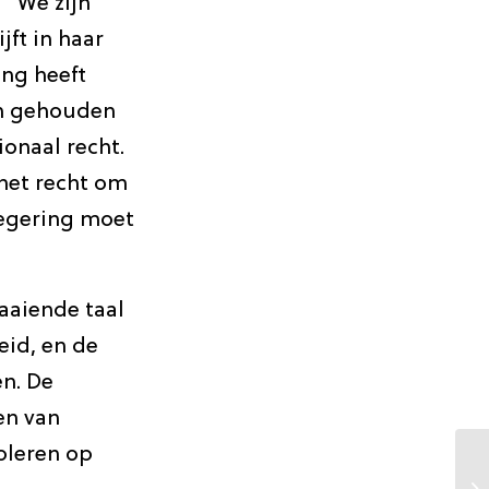
 “We zijn
ft in haar
ng heeft
ch gehouden
onaal recht.
 het recht om
regering moet
zaaiende taal
id, en de
n. De
en van
oleren op