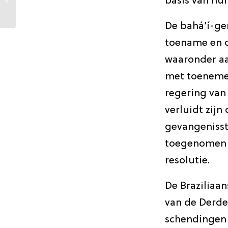
basis van hun
International
Community uit
De bahá’í-g
bezorgdheid...
toename en d
waaronder aa
met toenemen
regering van
verluidt zij
gevangenisst
toegenomen 
resolutie.
De Braziliaan
van de Derde
schendingen 