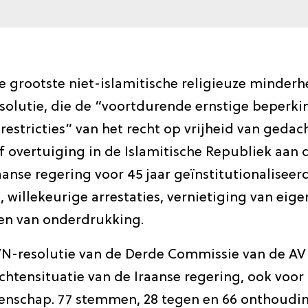
de grootste niet-islamitische religieuze minderh
esolutie, die de “voortdurende ernstige beperki
estricties” van het recht op vrijheid van gedac
 overtuiging in de Islamitische Republiek aan d
aanse regering voor 45 jaar geïnstitutionaliseer
e, willekeurige arrestaties, vernietiging van e
en van onderdrukking.
N-resolutie van de Derde Commissie van de AV
htensituatie van de Iraanse regering, ook voor
nschap. 77 stemmen, 28 tegen en 66 onthoudi