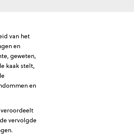
eid van het
ngen en
hte, geweten,
e kaak stelt,
de
igendommen en
 veroordeelt
 de vervolgde
ngen.