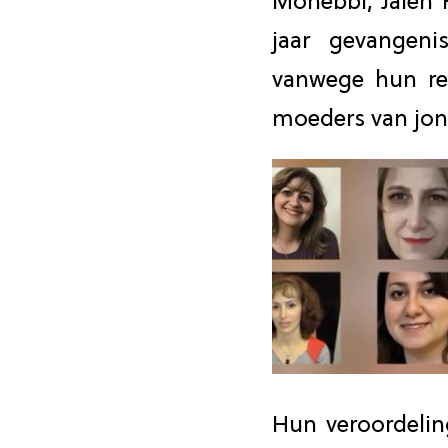
Mohebbi, Jaleh R
jaar gevangenis
vanwege hun rel
moeders van jon
Hun veroordelin