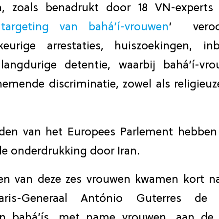
n, zoals benadrukt door 18 VN-experts
 targeting van bahá’í-vrouwen
‘ veroo
keurige arrestaties, huiszoekingen, i
 langdurige detentie, waarbij bahá’í-v
emende discriminatie, zowel als religieu
eden van het Europees Parlement hebbe
e onderdrukking door Iran.
gen van deze zes vrouwen kwamen kort 
aris-Generaal António Guterres de s
van bahá’ís, met name vrouwen, aan de 