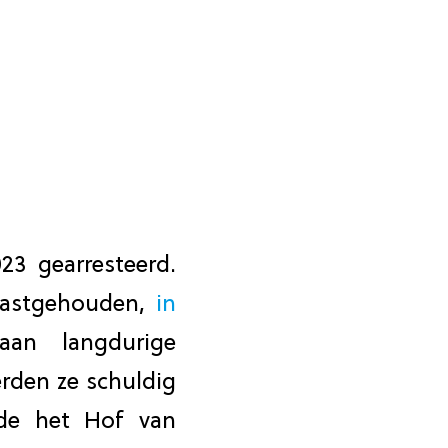
3 gearresteerd.
 vastgehouden,
in
an langdurige
erden ze schuldig
gde het Hof van