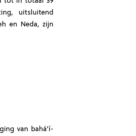
 tot in totaal 39
ing, uitsluitend
eh en Neda, zijn
ging van bahá’í-