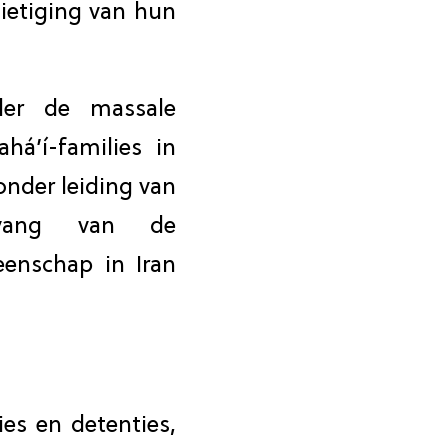
ietiging van hun
der de massale
á’í-families in
onder leiding van
vang van de
eenschap in Iran
ties en detenties,