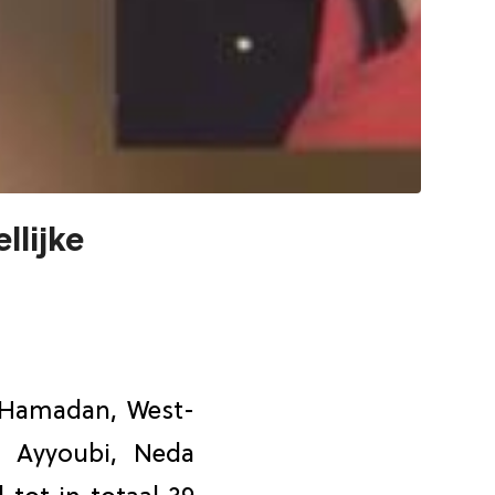
llijke
 Hamadan, West-
a Ayyoubi, Neda