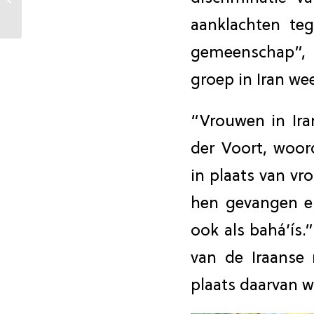
van de VN veroordeelt
aanklachten te
toenemende
vervolging...
gemeenschap”, 
groep in Iran wee
“Vrouwen in Iran
der Voort, woo
in plaats van vr
hen gevangen en
ook als bahá’ís.
van de Iraanse
plaats daarvan w