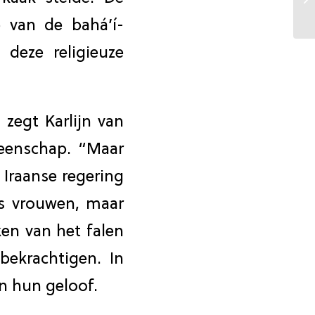
 van de bahá’í-
deze religieuze
 zegt Karlijn van
eenschap. “Maar
 Iraanse regering
ls vrouwen, maar
ken van het falen
ekrachtigen. In
n hun geloof.