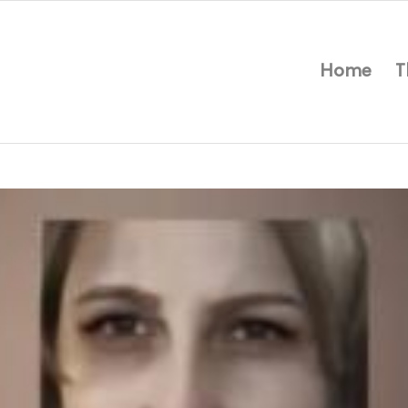
Home
T