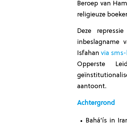
Beroep van Hama
religieuze boeke
Deze repressi
inbeslagname v
Isfahan
via sms-
Opperste Le
geïnstitutional
aantoont.
Achtergrond
Bahá’ís in Ira