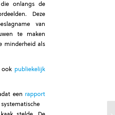
 die onlangs de
rdeelden. Deze
nbeslagname van
rouwen te maken
ze minderheid als
n ook
publiekelijk
nadat een
rapport
ystematische
kaak stelde. De