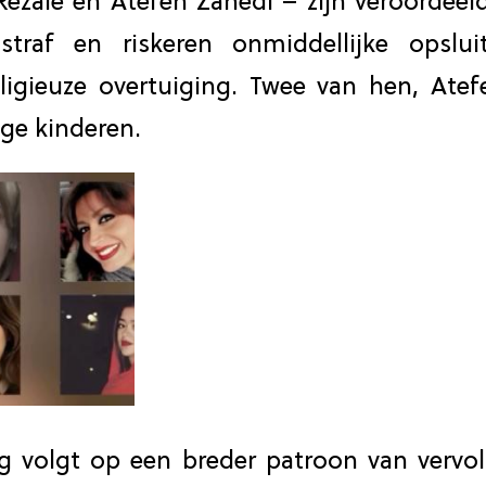
ezaie en Atefeh Zahedi – zijn veroordeeld
straf en riskeren onmiddellijke opsluit
igieuze overtuiging. Twee van hen, Atef
ge kinderen.
g volgt op een breder patroon van vervol