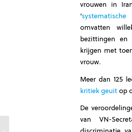
vrouwen in Ira
‘
systematische
omvatten wille
bezittingen en
krijgen met toen
vrouw.
Meer dan 125 l
kritiek geuit
op d
De veroordelin
van VN-Secret
Rapport van
Secretaris-Generaal
discriminatie 