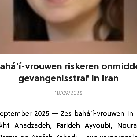
ahá’í-vrouwen riskeren onmidde
gevangenisstraf in Iran
18/09/2025
eptember 2025 — Zes bahá’í-vrouwen in
okht Ahadzadeh, Farideh Ayyoubi, Nour