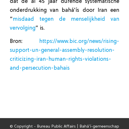
dat de al 45 jaar durende systematische
onderdrukking van bahá’ís door Iran een
“
misdaad tegen de menselijkheid van
vervolging
” is.
Bron:
https://www.bic.org/news/rising-
support-un-general-assembly-resolution-
criticizing-iran-human-rights-violations-
and-persecution-bahais
© Copyright - Bureau Public Affairs | Bahá’í-gemeenschap